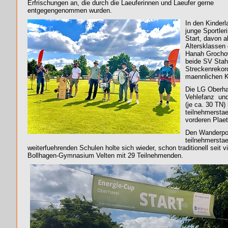
Erfrischungen an, die durch die Laeuferinnen und Laeufer gerne
entgegengenommen wurden.
In den Kinder
junge Sportler
Start, davon a
Altersklassen 
Hanah Grocho
beide SV Stah
Streckenrekord
maennlichen K
Die LG Oberha
Vehlefanz und
(je ca. 30 TN)
teilnehmerstae
vorderen Plaet
Den Wanderpok
teilnehmersta
weiterfuehrenden Schulen holte sich wieder, schon traditionell seit 
Bollhagen-Gymnasium Velten mit 29 Teilnehmenden.