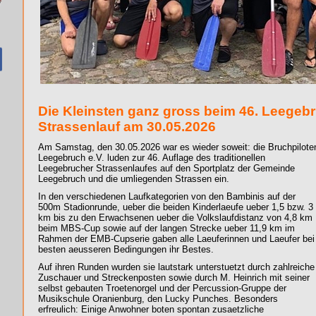
Die Kleinsten ganz gross beim 46. Leegeb
Strassenlauf am 30.05.2026
Am Samstag, den 30.05.2026 war es wieder soweit: die Bruchpilote
Leegebruch e.V. luden zur 46. Auflage des traditionellen
Leegebrucher Strassenlaufes auf den Sportplatz der Gemeinde
Leegebruch und die umliegenden Strassen ein.
In den verschiedenen Laufkategorien von den Bambinis auf der
500m Stadionrunde, ueber die beiden Kinderlaeufe ueber 1,5 bzw. 3
km bis zu den Erwachsenen ueber die Volkslaufdistanz von 4,8 km
beim MBS-Cup sowie auf der langen Strecke ueber 11,9 km im
Rahmen der EMB-Cupserie gaben alle Laeuferinnen und Laeufer bei
besten aeusseren Bedingungen ihr Bestes.
Auf ihren Runden wurden sie lautstark unterstuetzt durch zahlreiche
Zuschauer und Streckenposten sowie durch M. Heinrich mit seiner
selbst gebauten Troetenorgel und der Percussion-Gruppe der
Musikschule Oranienburg, den Lucky Punches. Besonders
erfreulich: Einige Anwohner boten spontan zusaetzliche