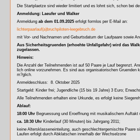
Die Startplaetze sind wieder limitiert und es lohnt sich, schon bei 
Anmeldung: Laeufer und Walker
Anmeldung
ab dem 01.09.2025
erfolgt formlos per E-Mail an:
lichterpaarlauf(a)bruchpiloten-leegebruch.de
mit Vor- und Nachnamen und Geburtsdatum der Laufpaare sowie An
Aus Sicherheitsgruenden (erhoehte Unfallgefahr) wird das Walk
zugelassen.
Hinweis:
Die Anzahl der Teilnehmenden ist auf 50 Paare je Lauf begrenzt. A
lich online vorzunehmen. Es sind aus organisatorischen Gruenden 
m?glich.
Anmeldeschluss: 8. Oktober 2025
Startgeld: Kinder frei; Jugendliche (15 bis 19 Jahre) 3 Euro; Erwac
Alle Teilnehmenden erhalten eine Urkunde, es erfolgt keine Siegere
Ablauf:
18:00 Uhr
Begruessung und Eroeffnung mit musikalischem Auftakt u
ca. 18:30 Uhr
Kinderlauf (30 Minuten) bis Jahrgang 2011;
keine Altersklasseneinteilung, auch geschlechtergemischte Paare 
Laufen erfolgt durch Abklatschen innerhalb der Wech
selzone