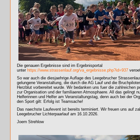
Die genauen Ergebnisse sind im Ergebnisportal
unter
https://www.strassenlauf.org/va_ergebnisse.php?id=937
veroef
So war auch die diesjaehrige Auflage des Leegebrucher Strassenlau
gelungene Veranstaltung, die durch die AG Lauf und die Bruchpiloten
Herzblut vorbereitet wurde. Wir bedanken uns fuer die zahlreichen
zur Organisation und der familiaeren Atmosphaere. All das gelingt 
Helferinnen und Helfer am Veranstaltungstag, denn auch bei der Orga
den Sport gilt: Erfolg ist Teamsache!
Das naechste Laufevent ist bereits terminiert. Wir freuen uns auf z
Leegebrucher Lichterpaarlauf am 16.10.2026.
Joern Strehlow