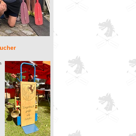
rucher
n