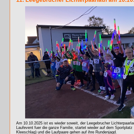
Am 10.10.2025 ist es wieder soweit, der Leegebrucher Lichterpaarl
Laufevent fuer die ganze Familie, startet wieder auf dem Sportplat
Kleeschlag) und die Laufpaare gehen auf ihre Rundenjagd.