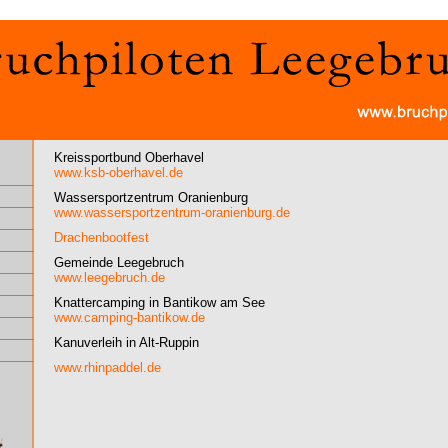
Kreissportbund Oberhavel
www.ksb-oberhavel.de
Wassersportzentrum Oranienburg
www.wassersportzentrum-oranienburg.de
Drachenbootfest
Gemeinde Leegebruch
www.leegebruch.de
Knattercamping in Bantikow am See
www.camping-bantikow.de
Kanuverleih in Alt-Ruppin
www.rhinpaddel.de